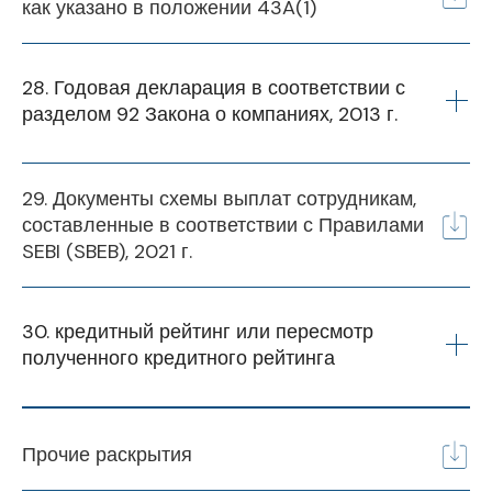
как указано в положении 43A(1)
2024-25
21 января 2025 года
28. Годовая декларация в соответствии с 
разделом 92 Закона о компаниях, 2013 г.
Отчет о жалобах инвесторов
Финансовый год
29. Документы схемы выплат сотрудникам,
21 января 2025 года
составленные в соответствии с Правилами
SEBI (SBEB), 2021 г.
Отчет о сверке акционерного капитала в
2021-22
соответствии с Положением 76 Правил SEBI
(Депозитарии и участники), 2018 Q3 FY
2022-23
30. кредитный рейтинг или пересмотр 
2024-25
полученного кредитного рейтинга
2023-24
Финансовый
5 января 2026 года
год
Прочие раскрытия
2024-25
раскрытие информации 25 26 q3