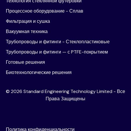
Технология стеклянной футеровки
Интегрированное управление
Процессное оборудование - Сплав
Фильтрация и сушка
30 сентября 2025 года
Вакуумная техника
Интегрированное управление
Трубопроводы и фитинги - Стеклопластиковые
Трубопроводы и фитинги — с PTFE-покрытием
Готовые решения
8 октября 2025 г.
Биотехнологические решения
Отчет о сверке уставного капитала
©
2026
Standard Engineering Technology Limited - Все
Права Защищены
8 октября 2025 г.
Представление сертификата в соответствии
с Положением
Политика конфиденциальности