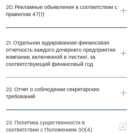
20. Рекламные объявления в соответствии с 
правилом 47(1)
Финансовый
Q1
Q2
Q3
Q4
год
21. Отдельная аудированная финансовая 
отчетность каждого дочернего предприятия 
2024-25
компании, включенной в листинг, за 
соответствующий финансовый год
Финансовый
Q1
Q2
Q3
Q4
год
2023-24 ФИНАНСОВЫЙ ГОД
22. Отчет о соблюдении секретарских 
2025-26
требований
2023-24 ФИНАНСОВЫЙ
Дочерняя компания
ГОД
2024-25 ФИНАНСОВЫЙ ГОД
Финансовый
год
23. Политика существенности в
S2 Engineering
соответствии с Положением 30(4)
2024-25 ФИНАНСОВЫЙ
Industry Pvt Ltd
Дочерняя компания