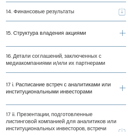
14. Финансовые результаты
15. Структура владения акциями
Финансовый
Q1
Q2
Q3
Q4
16. Детали соглашений, заключенных с
год
медиакомпаниями и/или их партнерами
2024-25
17 i. Расписание встреч с аналитиками или 
2025-26
институциональными инвесторами
Финансовый
Q1
Q2
Q3
Q4
17 ii. Презентации, подготовленные
год
листинговой компанией для аналитиков или
институциональных инвесторов, встречи
2024-25