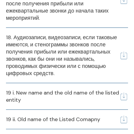
после получения прибыли или
ежеквартальные звонки до начала таких
Финансовый
мероприятий.
Q1
Q2
Q3
Q4
год
18. Аудиозаписи, видеозаписи, если таковые
2025-26
имеются, и стенограммы звонков после
получения прибыли или ежеквартальных
звонков, как бы они ни назывались,
проводимых физически или с помощью
цифровых средств.
19 i. New name and the old name of the listed
entity
19 ii. Old name of the Listed Comapny