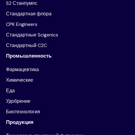
S2 Станпумпс
депозитариев SEBI 2018 года
Стандартная флора
CPK Engineers
21 июля 2025 года
Стандартные Scigenics
Сертификация сверки уставного капитала
Стандартный C2C
Промышленность
25 июля 2025 года
Фармацевтика
Химические
Интегрированное управление
Еда
Удобрение
2025/26
Q2
Биотехнология
Продукция
30 сентября 2025 года