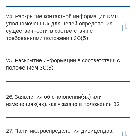
2024-25
2024-25
ГОД
Standard Flora
Pvt Ltd
S2 Engineering
24. Раскрытие контактной информации КМП,
2024-25
2025-26
Industry Pvt Ltd
уполномоченных для целей определения
Standard Engineering
существенности, в соответствии с
Solutions Pvt Ltd
Standard Flora
требованиями положения 30(5)
Pvt Ltd
CPK Engineers
Equipment Pvt Ltd
Standard Engineering
Solutions Pvt Ltd
25. Раскрытие информации в соответствии с 
положением 30(8)
CPK Engineers
Equipment Pvt Ltd
2024/25
Q3
26. Заявления об отклонении(ях) или 
изменениях(ях), как указано в положении 32
20 января 2025 г.
Финансовый
Сертификат соответствия в соответствии с
Q1
Q2
Q3
Q4
год
27. Политика распределения дивидендов,
Положением 74(5)