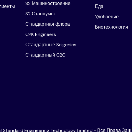
S2 Машиностроение
лиенты
Еда
S2 Станпумпс
Удобрение
Стандартная флора
Биотехнология
CPK Engineers
Стандартные Scigenics
Стандартный C2C
6
Standard Engineering Technology Limited - Все Права З