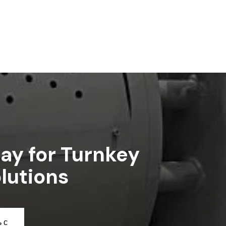
ay for Turnkey
lutions
 с