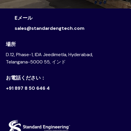
Eメール
sales@standardengtech.com
場所
D.12, Phase-1, IDA Jeedimetla, Hyderabad,
Telangana-5000 55, インド
お電話ください：
+91 897 8 50 646 4