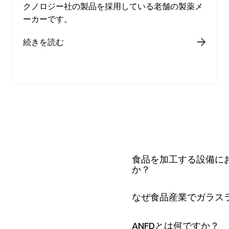
クノロジー社の製品を採用している老舗の製薬メ
ーカーです。
続きを読む

食品を加工する設備に
か？
食品加工に使用される設
なぜ食品産業でガラス
態、製品品質、規制順守
は、食品粒子、細菌、残
ガラスライニング設備は
ANFDとは何ですか？
を低減する。 高品質な表