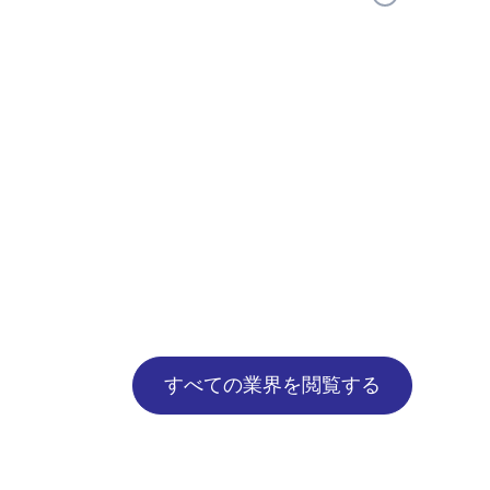
工環境を提供するため、食品産業で使用されていま
支え、製造業者が厳格な食品安全基準を満たすことを
不活性で味や色、汚染物質を移さないため、高純度
ィルター乾燥機）は、主に単一の密閉容器内で固液分
腐食を最小限に抑える適切な表面仕上げは、安定し
する食品に最適です。 その滑らかで非多孔性の表
機能プロセス装置である。フィルタープレートを用
味や外観を保護し、設備の耐用年数を延長します。
浄を簡素化し、効果的なCIP（定置洗浄）手順をサ
時に、内部攪拌機がケーキ洗浄、再スラリー化、均
品加工で一般的に遭遇する酸、塩、温度変化にも耐
濾過と乾燥の機能を統合している。 ANFDは、特
相まって、製造業者は製品の均一性を維持し、食品
価値物質を扱う場合において、製品の封じ込め性を
の長い耐用年数を実現するのに役立ちます。
減し、作業員の安全性を高め、高い製品純度を確保
精密化学産業で広く利用されている。
すべての業界を閲覧する