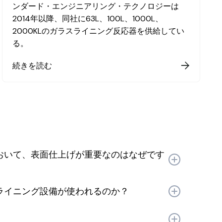
ンダード・エンジニアリング・テクノロジーは
2014年以降、同社に63L、100L、1000L、
2000KLのガラスライニング反応器を供給してい
る。
続きを読む

おいて、表面仕上げが重要なのはなぜです
備において表面仕上げは極めて重要である。衛生状
ライニング設備が使われるのか？
に直接影響するためだ。滑らかで非多孔性の表面
留物が滞留するのを防ぎ、汚染リスクと微生物増殖
、製品品質と設備の完全性を保護する衛生的で非反
面仕上げは洗浄・殺菌の効果と信頼性を高め、