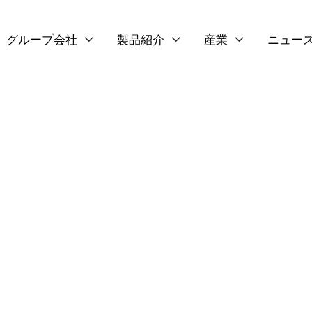
グループ会社
製品紹介
産業
ニュー



フード