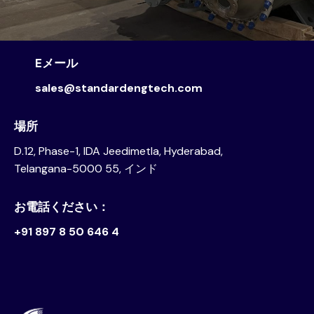
Eメール
sales@standardengtech.com
場所
D.12, Phase-1, IDA Jeedimetla, Hyderabad,
Telangana-5000 55, インド
お電話ください：
+91 897 8 50 646 4