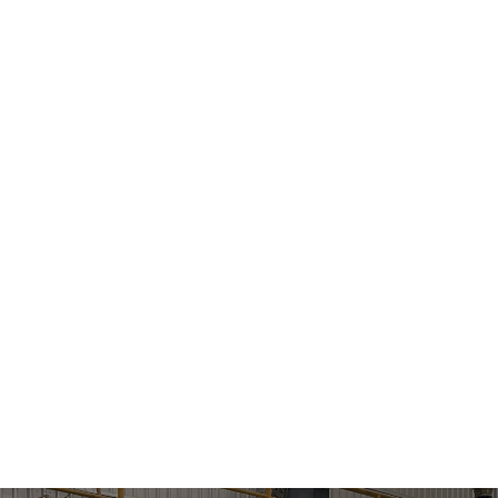
Standard Engineering Technology ist ein wichtiger
Zulieferer für die Pharmaindustrie.
Düngemittel
Standard Engineering Technology ist ein wichtiger
Zulieferer für die Düngemittelindustrie.
Biotechnologie
Standard Engineering Technology ist ein wichtiger
Zulieferer für die Biotechnologiebranche.